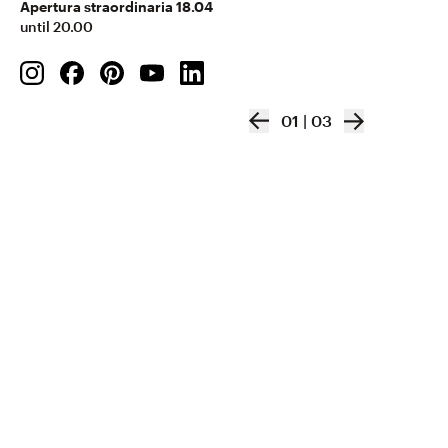
Apertura straordinaria
18.04
until 20.00
01
|
03
Natuzzi